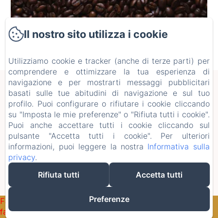
Il nostro sito utilizza i cookie
Utilizziamo cookie e tracker (anche di terze parti) per
comprendere e ottimizzare la tua esperienza di
navigazione e per mostrarti messaggi pubblicitari
Informativa Privacy
Note legali
basati sulle tue abitudini di navigazione e sul tuo
Informazioni sui cookie
profilo. Puoi configurare o rifiutare i cookie cliccando
su "Imposta le mie preferenze" o "Rifiuta tutti i cookie".
Corso Angioi 55,, Sassari, 07100, Italia
Puoi anche accettare tutti i cookie cliccando sul
caffe2000@virgilio.it
pulsante "Accetta tutti i cookie". Per ulteriori
3894569375
informazioni, puoi leggere la nostra
Informativa sulla
3356872232
privacy
.
BEB 2000
Rifiuta tutti
Accetta tutti
Funziona con Amenitiz
Preferenze
Failed to load BookingEngine/index: Loading chunk 93
failed. (missing: